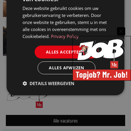
advocatenkantoor hetzelfde kan blijven
Deze website gebruikt cookies om uw
4 augustus 2026
gebruikerservaring te verbeteren. Door
onze website te gebruiken, stemt u in met
VAN ONZE KENNISPARTNERS
alle cookies in overeenstemming met ons
Cookiebeleid.
Privacy Policy
Waarom standaard carrièrepaden talent
kosten
ALLES ACCEPTEREN
31 juli 2026
ALLES AFWIJZEN
DETAILS WEERGEVEN
Alle vacatures