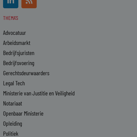
i
s
n
s
THEMA'S
k
e
Advocatuur
d
i
Arbeidsmarkt
n
Bedrijfsjuristen
-
Bedrijfsvoering
i
n
Gerechtsdeurwaarders
Legal Tech
Ministerie van Justitie en Veiligheid
Notariaat
Openbaar Ministerie
Opleiding
Politiek