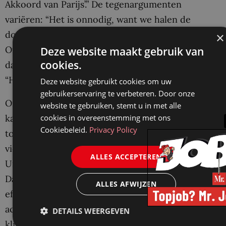
Akkoord van Parijs’.” De tegenargumenten
variëren: “Het is onnodig, want we halen de
doelstellingen zelf al.” Of: “Het voorstel is te vaag.”
×
Of: “Het voorstel heeft nadelige invloed op de
Deze website maakt gebruik van
cookies.
dagelijkse bedrijfsprocessen van het bedrijf.” Of:
“Het voorstel is een vorm van micromanagement.”
Deze website gebruikt cookies om uw
gebruikerservaring te verbeteren. Door onze
Onder de Trump-regering koos de SEC vaak de
website te gebruiken, stemt u in met alle
kant van de bedrijven, maar inmiddels is de
cookies in overeenstemming met ons
Cookiebeleid.
Privacy Policy
toezichthouder van koers veranderd: er werd in
vier zaken beslist in het voordeel van Follow This.
ALLES ACCEPTEREN
Ursch noemt die ontwikkeling een katalysator.
Daardoor kunnen aandeelhouders volgens Ursch
ALLES AFWIJZEN
effectievere voorstellen indienen en de nodige
actie van bedrijven vragen om hun effect op
DETAILS WEERGEVEN
klimaatverandering te verminderen.