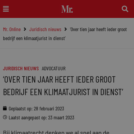
Ga
Main
naar
Menu
de
Mr. Online
Juridisch nieuws
‘Over tien jaar heeft ieder groot
inhoud
bedrijf een klimaatjurist in dienst’
JURIDISCH NIEUWS
ADVOCATUUR
‘OVER TIEN JAAR HEEFT IEDER GROOT
BEDRIJF EEN KLIMAATJURIST IN DIENST’
Geplaatst op:
28 februari 2023
Laatst aangepast op: 23 maart 2023
Bij klimaatrecht denken we al snel aan de