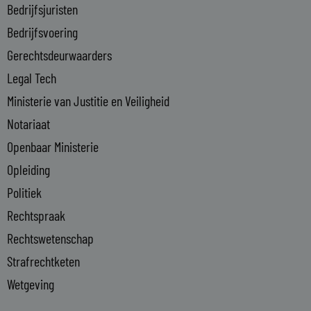
n
Bedrijfsjuristen
-
Bedrijfsvoering
i
n
Gerechtsdeurwaarders
Legal Tech
Ministerie van Justitie en Veiligheid
Notariaat
Openbaar Ministerie
Opleiding
Politiek
Rechtspraak
Rechtswetenschap
Strafrechtketen
Wetgeving