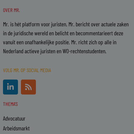
OVER MR.
Mr. is hét platform voor juristen. Mr. bericht over actuele zaken
in de juridische wereld en belicht en becommentarieert deze
vanuit een onafhankelijke positie. Mr. richt zich op alle in
Nederland actieve juristen en WO-rechtenstudenten.
VOLG MR. OP SOCIAL MEDIA
L
R
i
s
n
s
THEMA'S
k
e
Advocatuur
d
i
Arbeidsmarkt