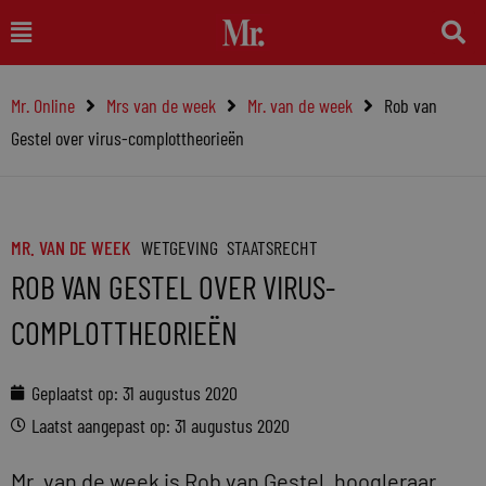
Ga
Main
naar
Menu
de
Mr. Online
Mrs van de week
Mr. van de week
Rob van
inhoud
Gestel over virus-complottheorieën
MR. VAN DE WEEK
WETGEVING
STAATSRECHT
ROB VAN GESTEL OVER VIRUS-
COMPLOTTHEORIEËN
Geplaatst op:
31 augustus 2020
Laatst aangepast op: 31 augustus 2020
Mr. van de week is Rob van Gestel, hoogleraar