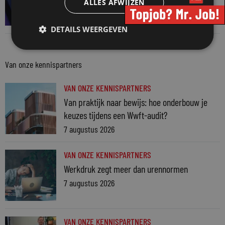
ALLES AFWIJZEN
AI? Dan niet langer vertrouwelijk
31 juli 2026
DETAILS WEERGEVEN
Van onze kennispartners
VAN ONZE KENNISPARTNERS
Van praktijk naar bewijs: hoe onderbouw je
keuzes tijdens een Wwft-audit?
7 augustus 2026
VAN ONZE KENNISPARTNERS
Werkdruk zegt meer dan urennormen
7 augustus 2026
VAN ONZE KENNISPARTNERS