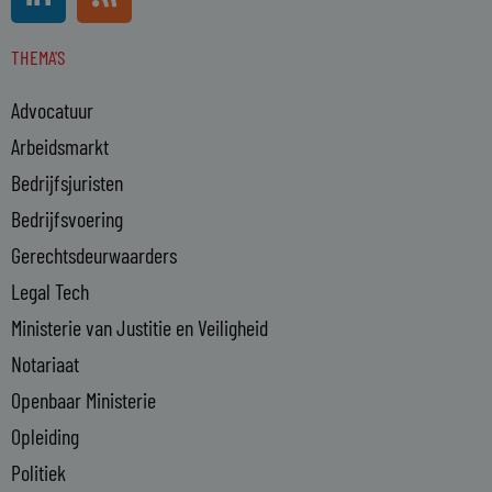
i
s
n
s
THEMA'S
k
e
Advocatuur
d
i
Arbeidsmarkt
n
Bedrijfsjuristen
-
Bedrijfsvoering
i
n
Gerechtsdeurwaarders
Legal Tech
Ministerie van Justitie en Veiligheid
Notariaat
Openbaar Ministerie
Opleiding
Politiek