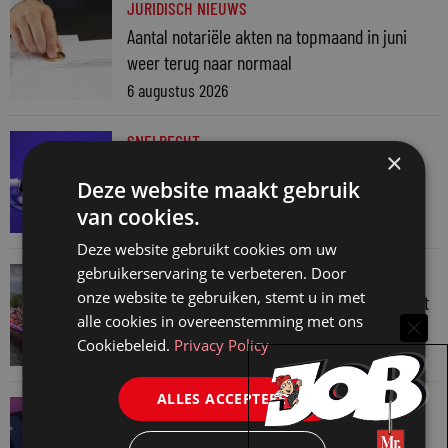
JURIDISCH NIEUWS
Aantal notariële akten na topmaand in juni
weer terug naar normaal
6 augustus 2026
SNELRECHT
×
AI-muziekaanbieder maakt inbreuk op
Deze website maakt gebruik
auteursrecht
van cookies.
4 augustus 2026
Deze website gebruikt cookies om uw
gebruikerservaring te verbeteren. Door
JURIDISCH NIEUWS
onze website te gebruiken, stemt u in met
Regenboognetwerk van de Rechtspraak vaart
alle cookies in overeenstemming met ons
mee met botenparade Pride
Cookiebeleid.
Privacy Policy
3 augustus 2026
ALLES ACCEPTEREN
JURIDISCH NIEUWS
Verschoningsgerechtigde info gemaakt door