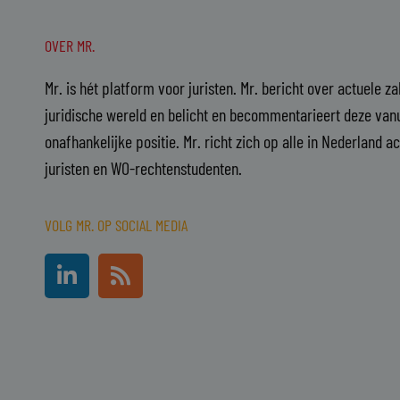
OVER MR.
Mr. is hét platform voor juristen. Mr. bericht over actuele z
juridische wereld en belicht en becommentarieert deze vanu
onafhankelijke positie. Mr. richt zich op alle in Nederland a
juristen en WO-rechtenstudenten.
VOLG MR. OP SOCIAL MEDIA
L
R
i
s
n
s
k
e
d
i