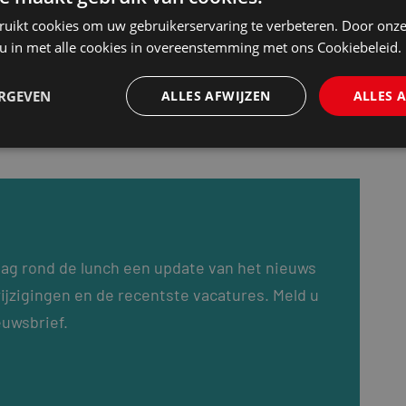
ruikt cookies om uw gebruikerservaring te verbeteren. Door onze
e Vrije Universiteit te Amsterdam en is bezig met
 u in met alle cookies in overeenstemming met ons Cookiebeleid.
t.
ERGEVEN
ALLES AFWIJZEN
ALLES 
dag rond de lunch een update van het nieuws
ijzigingen en de recentste vacatures. Meld u
euwsbrief.