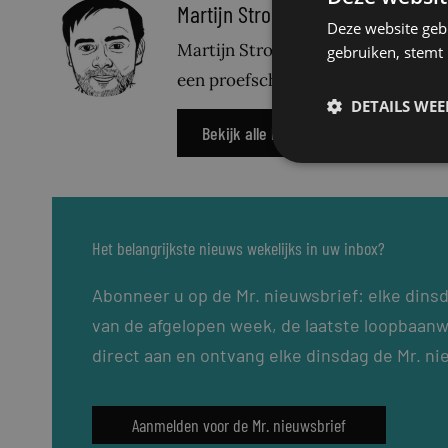
Martijn Stronks
Deze website geb
Martijn Stronks is verbonden aan d
gebruiken, stemt
een proefschrift over migratierech
DETAILS WE
Bekijk alle berichten
Het belangrijkste nieuws wekelijks in uw inbox?
Abonneer u op de Mr. nieuwsbrief: elke dins
van de afgelopen week, de laatste loopbaanw
direct aan en ontvang elke dinsdag de Mr. ni
Aanmelden voor de Mr. nieuwsbrief