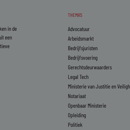
THEMA'S
aken in de
Advocatuur
it een
Arbeidsmarkt
ctieve
Bedrijfsjuristen
Bedrijfsvoering
Gerechtsdeurwaarders
Legal Tech
Ministerie van Justitie en Veilig
Notariaat
Openbaar Ministerie
Opleiding
Politiek