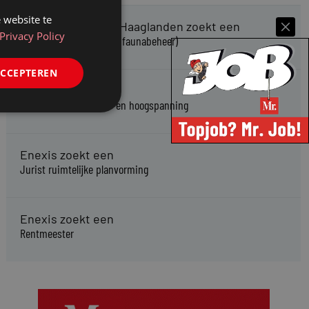
 website te
Omgevingsdienst Haaglanden zoekt een
Privacy Policy
Jurist Omgevingsrecht (faunabeheer)
ACCEPTEREN
Enexis zoekt een
Rentmeester midden- en hoogspanning
Enexis zoekt een
Jurist ruimtelijke planvorming
Enexis zoekt een
Rentmeester