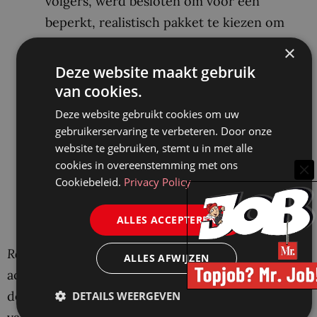
volgers, werd besloten om voor een
beperkt, realistisch pakket te kiezen om
Instagram volgers kopen als aanvulling. Dit
×
zorgde ervoor dat het profiel van de maker
Deze website maakt gebruik
er bij de eerste indruk direct ‘gevestigd’
van cookies.
uitzag.
Deze website gebruikt cookies om uw
Community Focus
: Elke vraag in de
gebruikerservaring te verbeteren. Door onze
website te gebruiken, stemt u in met alle
comments of DMs werd persoonlijk en
cookies in overeenstemming met ons
uitgebreid beantwoord. Er werd een UGC-
Cookiebeleid.
Privacy Policy
campagne gestart met een speciale
merkhashtag.
ALLES ACCEPTEREN
Resultaat:
Binnen drie maanden groeide het
ALLES AFWIJZEN
account naar ruim 5.000 volgers. De verkoop via
de Instagram-link steeg met 150%. De combinatie
DETAILS WEERGEVEN