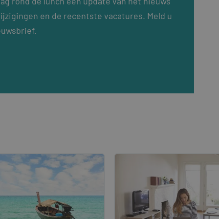
dag rond de lunch een update van het nieuws
ijzigingen en de recentste vacatures. Meld u
euwsbrief.