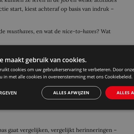
tie start, kiest achteraf op basis van indruk –
 de
musthaves
, en wat de
nice-to-haves
? Wat
e maakt gebruik van cookies.
 – of putten uit een lijstje dat ze van
ruikt cookies om uw gebruikerservaring te verbeteren. Door onze
specifieke rol te maken heeft. Het resultaat:
 u in met alle cookies in overeenstemming met ons Cookiebeleid.
rspellen.
ERGEVEN
ALLES AFWIJZEN
ALLES 
improviseren. Ze hoeven alleen maar voor te
s gaat vergelijken, vergelijkt herinneringen –