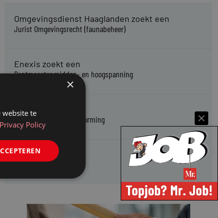
Omgevingsdienst Haaglanden zoekt een
Jurist Omgevingsrecht (faunabeheer)
Enexis zoekt een
Rentmeester midden- en hoogspanning
×
Enexis zoekt een
 website te
Jurist ruimtelijke planvorming
Privacy Policy
ACCEPTEREN
Enexis zoekt een
Rentmeester