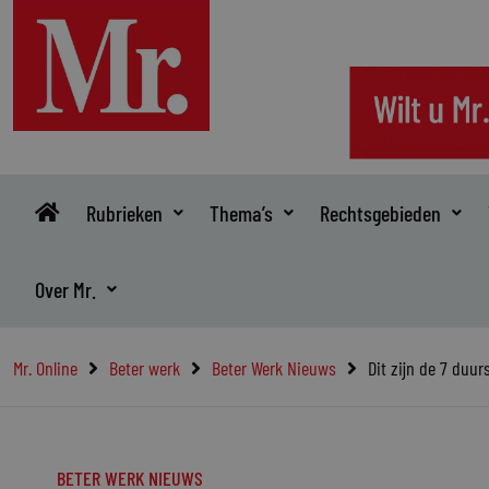
Ga
naar
de
inhoud
Rubrieken
Thema’s
Rechtsgebieden
Over Mr.
Mr. Online
Beter werk
Beter Werk Nieuws
Dit zijn de 7 duur
BETER WERK NIEUWS