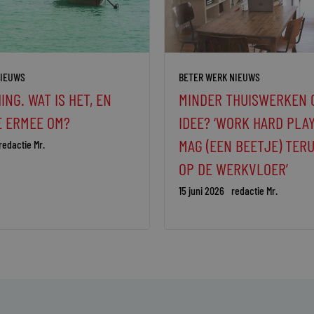
NIEUWS
BETER WERK NIEUWS
ING. WAT IS HET, EN
MINDER THUISWERKEN 
E ERMEE OM?
IDEE? ‘WORK HARD PLA
MAG (EEN BEETJE) TE
redactie Mr.
OP DE WERKVLOER’
15 juni 2026
redactie Mr.