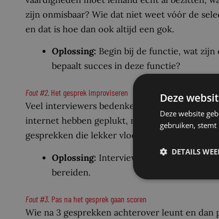
zijn onmisbaar? Wie dat niet weet vóór de selec
en dat is hoe dan ook altijd een gok.
Oplossing:
Begin bij de functie, wat zijn
bepaalt succes in deze functie?
Fout #2.
Het gesprek improviseren
Deze websit
Veel interviewers bedenken hun vragen onderweg
Deze website geb
internet hebben geplukt, maar dat niets met de 
gebruiken, stemt
gesprekken die lekker vloeien, maar weinig voo
DETAILS WE
Oplossing:
Interviewers hoeven niet te 
bereiden.
Fout
#3.
Pas na het gesprek gaan scoren
Wie na 3 gesprekken achterover leunt en dan pa