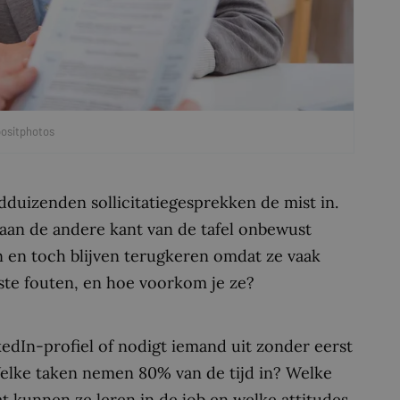
positphotos
dduizenden sollicitatiegesprekken de mist in.
n de andere kant van de tafel onbewust
 en toch blijven terugkeren omdat ze vaak
ste fouten, en hoe voorkom je ze?
edIn-profiel of nodigt iemand uit zonder eerst
 Welke taken nemen
80%
van de tijd in? Welke
t kunnen ze leren in de job en welke attitudes