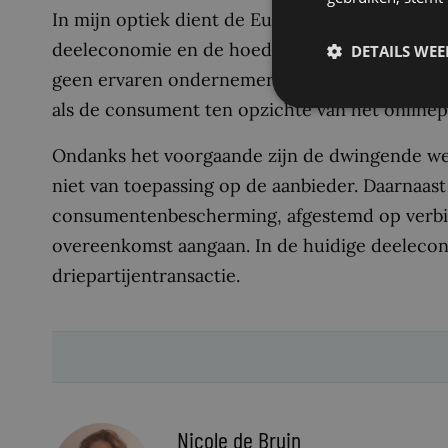
In mijn optiek dient de Europese Unie een rich
deeleconomie en de hoedanigheid van de partij
DETAILS WE
geen ervaren ondernemers. Daardoor kunnen zij
als de consument ten opzichte van het onlinep
Ondanks het voorgaande zijn de dwingende wet
niet van toepassing op de aanbieder. Daarnaast 
consumentenbescherming, afgestemd op verbin
overeenkomst aangaan. In de huidige deelecon
driepartijentransactie.
Nicole de Bruin