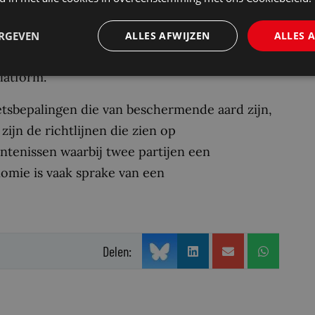
tlijn te creëren die afgestemd is op de
en. Zoals gezegd zijn de aanbieders veelal
ERGEVEN
ALLES AFWIJZEN
ALLES 
 zich bevinden in een vergelijkbare positie
latform.
sbepalingen die van beschermende aard zijn,
zijn de richtlijnen die zien op
tenissen waarbij twee partijen een
omie is vaak sprake van een
Delen: