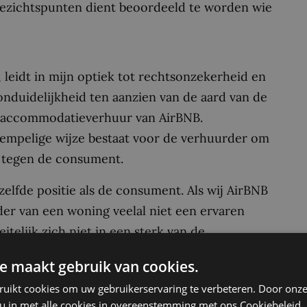
gezichtspunten dient beoordeeld te worden wie
, leidt in mijn optiek tot rechtsonzekerheid en
onduidelijkheid ten aanzien van de aard van de
de accommodatieverhuur van AirBNB.
empelige wijze bestaat voor de verhuurder om
n tegen de consument.
zelfde positie als de consument. Als wij AirBNB
er van een woning veelal niet een ervaren
telijk zich niet in een sterk van de
 het recht ‘behandelt’ de verhuurder niet als
e maakt gebruik van cookies.
ruikt cookies om uw gebruikerservaring te verbeteren. Door onze
 u in met alle cookies in overeenstemming met ons Cookiebeleid.