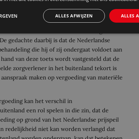
 de behandeling in het buitenland heeft
 redelijk handelend en redelijk bekwaam
ERGEVEN
ALLES AFWIJZEN
ALLES 
gen verwacht. Wanneer de reisorganisatie
andse klanten werft kan de behandeling
De gedachte daarbij is dat de Nederlandse
handeling die hij of zij ondergaat voldoet aan
hand van deze toets wordt vastgesteld dat de
lde zorgverlener in het buitenland tekort is
e aanspraak maken op vergoeding van materiële
rgoeding kan het verschil in
tenland een rol spelen in die zin, dat de
ding op grond van het Nederlandse prijspeil
in redelijkheid niet kan worden verlangd dat
itenland worden ondergaan, kan dat betekenen