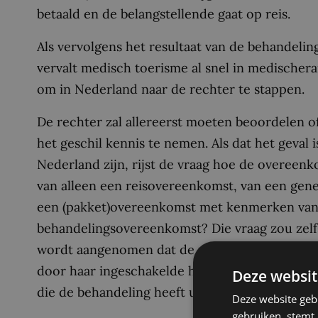
betaald en de belangstellende gaat op reis.
Als vervolgens het resultaat van de behandelin
vervalt medisch toerisme al snel in medische
om in Nederland naar de rechter te stappen.
De rechter zal allereerst moeten beoordelen 
het geschil kennis te nemen. Als dat het geval
Nederland zijn, rijst de vraag hoe de overeen
van alleen een reisovereenkomst, van een ge
een (pakket)overeenkomst met kenmerken van 
behandelingsovereenkomst? Die vraag zou zelf
wordt aangenomen dat de reisorganisatie veran
door haar ingeschakelde hulppersonen. Die hu
Deze websit
die de behandeling heeft uitgevoerd.
Deze website geb
gebruiken, stemt