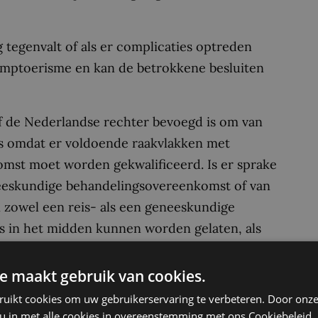
g tegenvalt of als er complicaties optreden
ramptoerisme en kan de betrokkene besluiten
of de Nederlandse rechter bevoegd is om van
 is omdat er voldoende raakvlakken met
komst moet worden gekwalificeerd. Is er sprake
neeskundige behandelingsovereenkomst of van
zowel een reis- als een geneeskundige
s in het midden kunnen worden gelaten, als
twoordelijk is voor eventuele fouten van de
lppersoon is dan de buitenlandse zorgverlener
e maakt gebruik van cookies.
ruikt cookies om uw gebruikerservaring te verbeteren. Door onze
 u in met alle cookies in overeenstemming met ons Cookiebeleid.