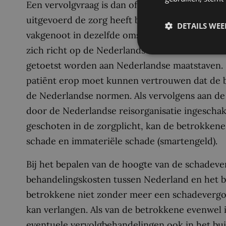
Een vervolgvraag is dan of de hulpverlener die
uitgevoerd de zorg heeft betracht die van een
DETAILS WE
vakgenoot in dezelfde omstandigheden had mo
zich richt op de Nederlandse markt en Nederl
getoetst worden aan Nederlandse maatstaven. 
patiënt erop moet kunnen vertrouwen dat de be
de Nederlandse normen. Als vervolgens aan de 
door de Nederlandse reisorganisatie ingeschake
geschoten in de zorgplicht, kan de betrokken
schade en immateriële schade (smartengeld).
Bij het bepalen van de hoogte van de schadeve
behandelingskosten tussen Nederland en het bui
betrokkene niet zonder meer een schadevergoe
kan verlangen. Als van de betrokkene evenwel 
eventuele vervolgbehandelingen ook in het bu