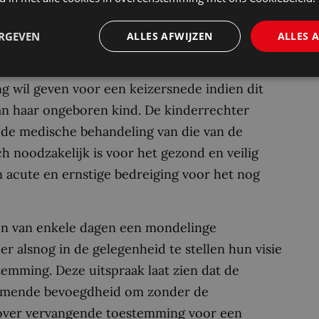
op de ernst van de daaraan ten grondslag
dzorg heeft aangevoerd neemt de
ERGEVEN
ALLES AFWIJZEN
ALLES 
atie aan en komt tot het oordeel dat de
te worden door de toestemming van de
 wil geven voor een keizersnede indien dit
an haar ongeboren kind. De kinderrechter
de medische behandeling van die van de
 noodzakelijk is voor het gezond en veilig
acute en ernstige bedreiging voor het nog
jn van enkele dagen een mondelinge
alsnog in de gelegenheid te stellen hun visie
emming. Deze uitspraak laat zien dat de
komende bevoegdheid om zonder de
 over vervangende toestemming voor een