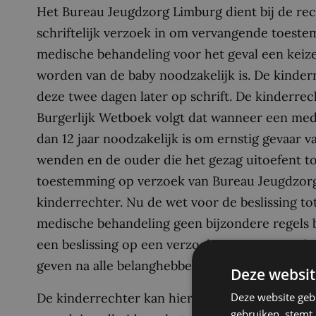
Het Bureau Jeugdzorg Limburg dient bij de rec
schriftelijk verzoek in om vervangende toeste
medische behandeling voor het geval een keiz
worden van de baby noodzakelijk is. De kinder
deze twee dagen later op schrift. De kinderrec
Burgerlijk Wetboek volgt dat wanneer een med
dan 12 jaar noodzakelijk is om ernstig gevaar 
wenden en de ouder die het gezag uitoefent t
toestemming op verzoek van Bureau Jeugdzorg
kinderrechter. Nu de wet voor de beslissing 
medische behandeling geen bijzondere regels b
een beslissing op een verzoek tot vervangen
geven na alle belanghebbenden eerst te hebbe
Deze websit
De kinderrechter kan hiervan echter in uitzond
Deze website geb
gebruiken, stemt