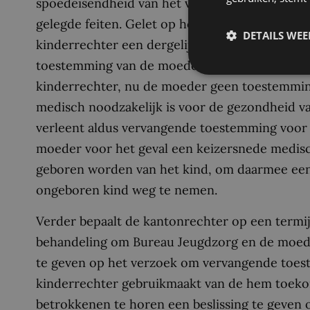
spoedeisendheid van het verzoek, mede gelet 
gelegde feiten. Gelet op hetgeen Bureau Jeug
DETAILS WE
kinderrechter een dergelijke uitzonderingssitu
toestemming van de moeder vervangen dient 
kinderrechter, nu de moeder geen toestemming
medisch noodzakelijk is voor de gezondheid v
verleent aldus vervangende toestemming voor 
moeder voor het geval een keizersnede medisch
geboren worden van het kind, om daarmee een 
ongeboren kind weg te nemen.
Verder bepaalt de kantonrechter op een termi
behandeling om Bureau Jeugdzorg en de moeder 
te geven op het verzoek om vervangende toest
kinderrechter gebruikmaakt van de hem toe
betrokkenen te horen een beslissing te geven