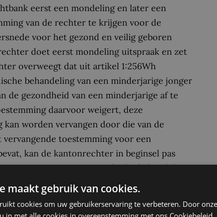
htbank eerst een mondeling en later een
mming van de rechter te krijgen voor de
ersnede voor het gezond en veilig geboren
rechter doet eerst mondeling uitspraak en zet
hter overweegt dat uit artikel 1:256Wh
ische behandeling van een minderjarige jonger
van de gezondheid van een minderjarige af te
oestemming daarvoor weigert, deze
 kan worden vervangen door die van de
tot vervangende toestemming voor een
evat, kan de kantonrechter in beginsel pas
de toestemming voor een medische behandeling
n gehoord.
e maakt gebruik van cookies.
erlijke situaties afwijken op grond van de
ruikt cookies om uw gebruikerservaring te verbeteren. Door onze
 u in met alle cookies in overeenstemming met ons Cookiebeleid.