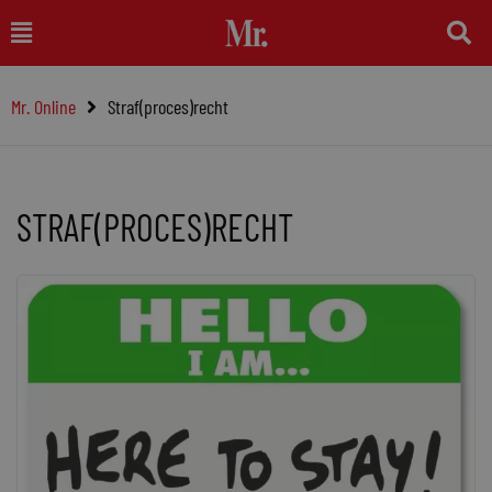
Ga
Main
naar
Menu
de
Mr. Online
Straf(proces)recht
inhoud
STRAF(PROCES)RECHT
Pagina
Pagina
Pagina
Pagina
Pagina
Pagina
Pagina