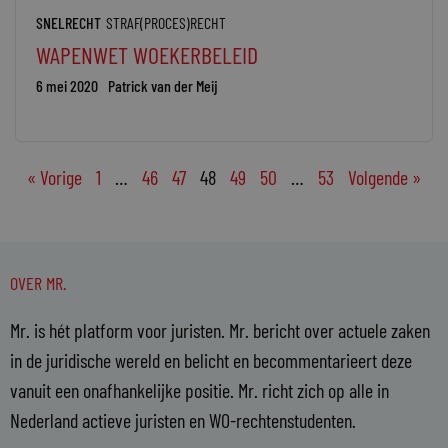
SNELRECHT
STRAF(PROCES)RECHT
WAPENWET WOEKERBELEID
6 mei 2020
Patrick van der Meij
« Vorige
1
…
46
47
48
49
50
…
53
Volgende »
OVER MR.
Mr. is hét platform voor juristen. Mr. bericht over actuele zaken
in de juridische wereld en belicht en becommentarieert deze
vanuit een onafhankelijke positie. Mr. richt zich op alle in
Nederland actieve juristen en WO-rechtenstudenten.