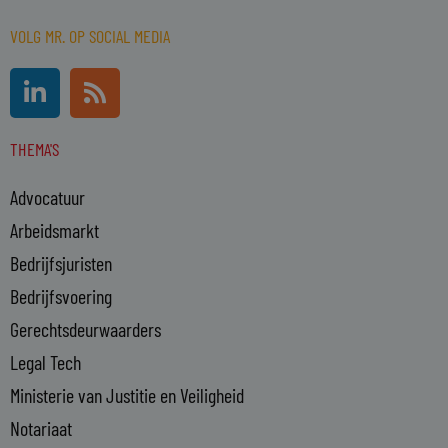
VOLG MR. OP SOCIAL MEDIA
L
R
i
s
n
s
THEMA'S
k
e
Advocatuur
d
i
Arbeidsmarkt
n
Bedrijfsjuristen
-
Bedrijfsvoering
i
n
Gerechtsdeurwaarders
Legal Tech
Ministerie van Justitie en Veiligheid
Notariaat