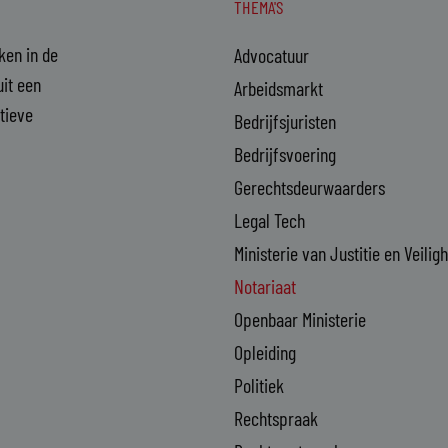
THEMA'S
aken in de
Advocatuur
it een
Arbeidsmarkt
ctieve
Bedrijfsjuristen
Bedrijfsvoering
Gerechtsdeurwaarders
Legal Tech
Ministerie van Justitie en Veilig
Notariaat
Openbaar Ministerie
Opleiding
Politiek
Rechtspraak