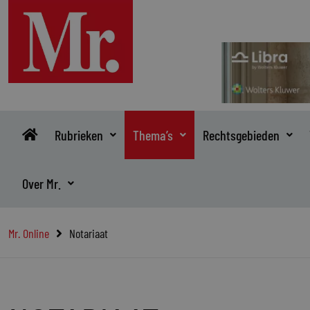
Ga
naar
de
inhoud
Rubrieken
Thema’s
Rechtsgebieden
Over Mr.
Mr. Online
Notariaat