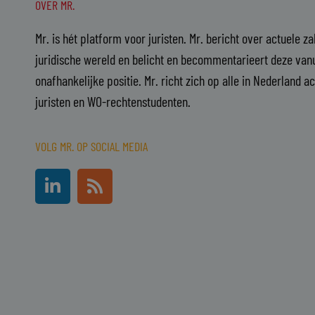
OVER MR.
Mr. is hét platform voor juristen. Mr. bericht over actuele z
juridische wereld en belicht en becommentarieert deze vanu
onafhankelijke positie. Mr. richt zich op alle in Nederland a
juristen en WO-rechtenstudenten.
VOLG MR. OP SOCIAL MEDIA
L
R
i
s
n
s
k
e
d
i
n