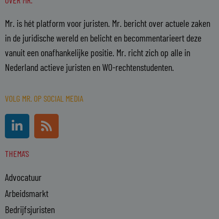
Mr. is hét platform voor juristen. Mr. bericht over actuele zaken
in de juridische wereld en belicht en becommentarieert deze
vanuit een onafhankelijke positie. Mr. richt zich op alle in
Nederland actieve juristen en WO-rechtenstudenten.
VOLG MR. OP SOCIAL MEDIA
L
R
i
s
n
s
THEMA'S
k
e
Advocatuur
d
i
Arbeidsmarkt
n
Bedrijfsjuristen
-