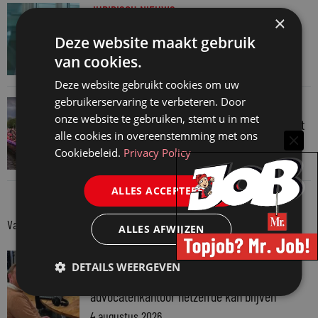
JURIDISCH NIEUWS
×
Hugo Nieuwenhuizen over puzzels, puzzelen
Deze website maakt gebruik
en taalvondsten
van cookies.
3 augustus 2026
Deze website gebruikt cookies om uw
gebruikerservaring te verbeteren. Door
JURIDISCH NIEUWS
onze website te gebruiken, stemt u in met
Regenboognetwerk van de Rechtspraak vaart
alle cookies in overeenstemming met ons
mee met botenparade Pride
Cookiebeleid.
Privacy Policy
3 augustus 2026
ALLES ACCEPTEREN
Van onze kennispartners
ALLES AFWIJZEN
VAN ONZE KENNISPARTNERS
DETAILS WEERGEVEN
Martin Woodward: waarom geen enkel
advocatenkantoor hetzelfde kan blijven
4 augustus 2026