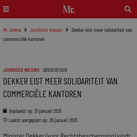
Ga
Main
naar
Menu
de
Mr. Online
Juridisch nieuws
Dekker eist meer solidariteit van
inhoud
commerciële kantoren
JURIDISCH NIEUWS
ADVOCATUUR
DEKKER EIST MEER SOLIDARITEIT VAN
COMMERCIËLE KANTOREN
Geplaatst op:
21 januari 2021
Laatst aangepast op: 26 januari 2021
Minister Dekker (voor Rechtsbescherming) vindt