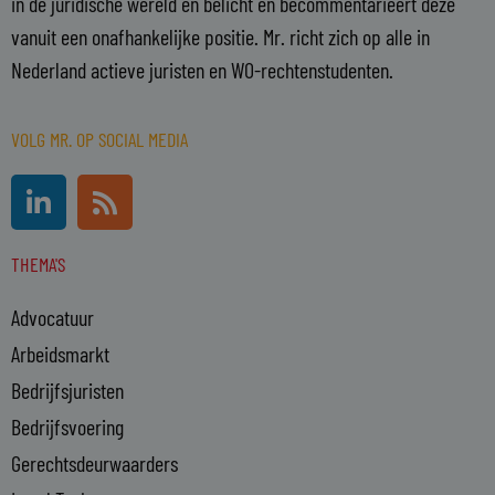
in de juridische wereld en belicht en becommentarieert deze
vanuit een onafhankelijke positie. Mr. richt zich op alle in
Nederland actieve juristen en WO-rechtenstudenten.
VOLG MR. OP SOCIAL MEDIA
L
R
i
s
n
s
THEMA'S
k
e
Advocatuur
d
i
Arbeidsmarkt
n
Bedrijfsjuristen
-
Bedrijfsvoering
i
n
Gerechtsdeurwaarders