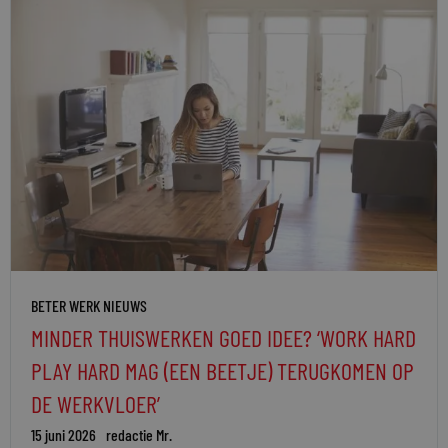
BETER WERK NIEUWS
MINDER THUISWERKEN GOED IDEE? ‘WORK HARD
PLAY HARD MAG (EEN BEETJE) TERUGKOMEN OP
DE WERKVLOER’
15 juni 2026
redactie Mr.