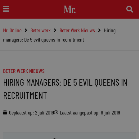
Ga
Main
naar
Menu
de
Mr. Online
Beter werk
Beter Werk Nieuws
Hiring
inhoud
managers: De 5 evil queens in recruitment
BETER WERK NIEUWS
HIRING MANAGERS: DE 5 EVIL QUEENS IN
RECRUITMENT
Geplaatst op:
2 juli 2019
Laatst aangepast op: 8 juli 2019