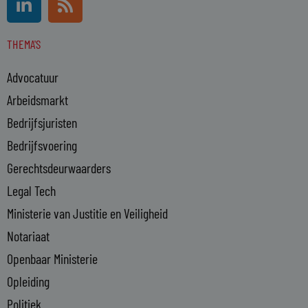
i
s
n
s
THEMA'S
k
e
Advocatuur
d
i
Arbeidsmarkt
n
Bedrijfsjuristen
-
Bedrijfsvoering
i
n
Gerechtsdeurwaarders
Legal Tech
Ministerie van Justitie en Veiligheid
Notariaat
Openbaar Ministerie
Opleiding
Politiek