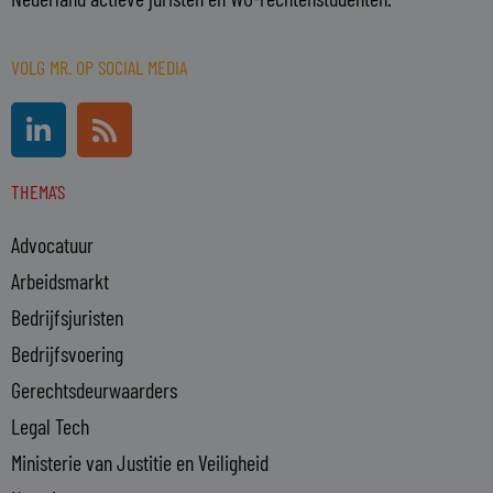
VOLG MR. OP SOCIAL MEDIA
L
R
i
s
n
s
THEMA'S
k
e
Advocatuur
d
i
Arbeidsmarkt
n
Bedrijfsjuristen
-
Bedrijfsvoering
i
n
Gerechtsdeurwaarders
Legal Tech
Ministerie van Justitie en Veiligheid