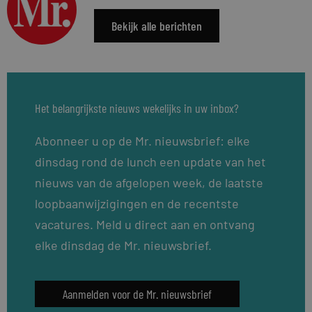
Bekijk alle berichten
Het belangrijkste nieuws wekelijks in uw inbox?
Abonneer u op de Mr. nieuwsbrief: elke
dinsdag rond de lunch een update van het
nieuws van de afgelopen week, de laatste
loopbaanwijzigingen en de recentste
vacatures. Meld u direct aan en ontvang
elke dinsdag de Mr. nieuwsbrief.
Aanmelden voor de Mr. nieuwsbrief