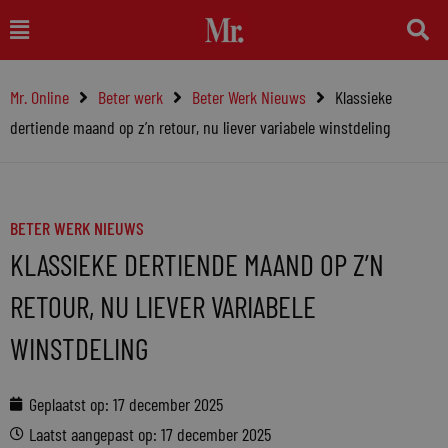
Ga
Main
naar
Menu
de
Mr. Online
Beter werk
Beter Werk Nieuws
Klassieke
inhoud
dertiende maand op z’n retour, nu liever variabele winstdeling
BETER WERK NIEUWS
KLASSIEKE DERTIENDE MAAND OP Z’N
RETOUR, NU LIEVER VARIABELE
WINSTDELING
Geplaatst op:
17 december 2025
Laatst aangepast op: 17 december 2025