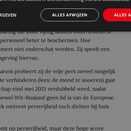
in twijfel trekken.
ERGEVEN
ALLES AFWIJZEN
ALLES 
persvrijheid is de
The Hague Commitment to
rklaring die door vijftig landen ondertekend is
iapersoneel beter te beschermen. Hoe
immers niet onderschat worden. Zij speelt een
mgeving hiervan.
rom probeert zij de vrije pers zoveel mogelijk
te verhinderen (lees: de mond te snoeren) gaat
nschap eind mei 2021 verdubbeld werd, nadat
lhoewel Wit-Rusland geen lid is van de Europese
iek omtrent persvrijheid toch dichter bij huis
omt op persvrijheid, maar deze hoge score