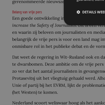
gerenommeerde nieuwszenders en journalisten 
Belang van vrije pers
DETAILS WE
Een goede ontwikkeling in de bescherming van 
increase the Safety of Journalists
. Dit is een ve
en waarin zij beloven om journalisten en med
belangrijk de vrije pers is voor een land mag 
onmisbare rol in het publieke debat en de vor
Dat weet de regering in Wit-Rusland ook en daa
te dwarsbomen. Deze ambitie om de vrije pers 
zo ver dat het aantal journalisten in gevange
Protasevitsj uit het vliegtuig gehaald werd. A
Unie of partij bij het EVRM, lijkt de problemat
(het Westen) te komen.
Nederland scoort weliswaar hoog als het aank