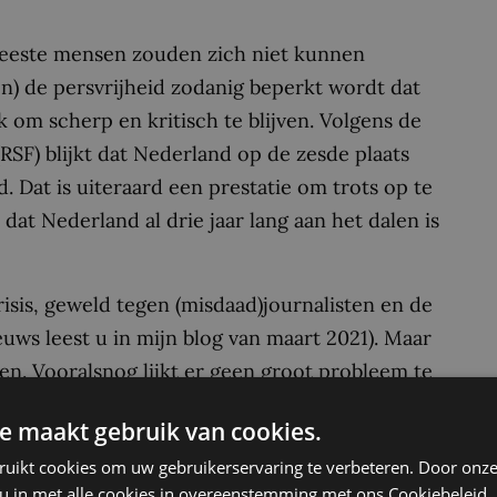
e meeste mensen zouden zich niet kunnen
en) de persvrijheid zodanig beperkt wordt dat
jk om scherp en kritisch te blijven. Volgens de
RSF) blijkt dat Nederland op de zesde plaats
d. Dat is uiteraard een prestatie om trots op te
 dat Nederland al drie jaar lang aan het dalen is
isis, geweld tegen (misdaad)journalisten en de
ws leest u in mijn blog van maart 2021). Maar
en. Vooralsnog lijkt er geen groot probleem te
rend nu uitsmeren over de komende tien à
e maakt gebruik van cookies.
tegen journalisten en de ontwikkeling van
ruikt cookies om uw gebruikerservaring te verbeteren. Door onze
dit ook te komen door politici die constant
 u in met alle cookies in overeenstemming met ons Cookiebeleid.