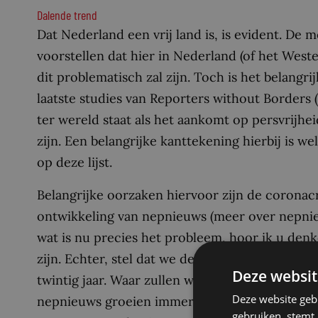
Dalende trend
Dat Nederland een vrij land is, is evident. D
voorstellen dat hier in Nederland (of het West
dit problematisch zal zijn. Toch is het belangri
laatste studies van Reporters without Borders (
ter wereld staat als het aankomt op persvrijhei
zijn. Een belangrijke kanttekening hierbij is wel
op deze lijst.
Belangrijke oorzaken hiervoor zijn de coronacr
ontwikkeling van nepnieuws (meer over nepnieu
wat is nu precies het probleem, hoor ik u denk
zijn. Echter, stel dat we deze waarneembare t
Deze websit
twintig jaar. Waar zullen we dan zijn? Geweld 
Deze website geb
nepnieuws groeien immers. Mijns inziens lijkt 
gebruiken, stemt