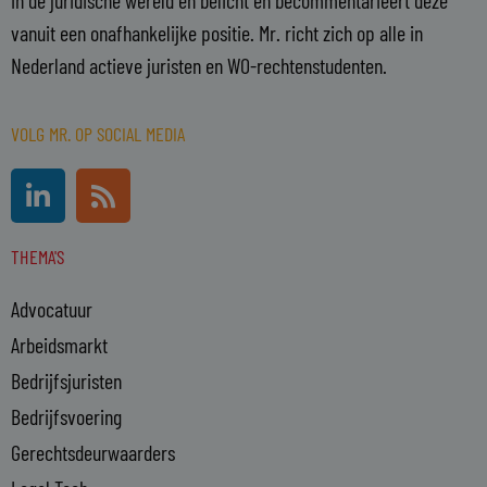
vanuit een onafhankelijke positie. Mr. richt zich op alle in
Nederland actieve juristen en WO-rechtenstudenten.
VOLG MR. OP SOCIAL MEDIA
L
R
i
s
n
s
THEMA'S
k
e
Advocatuur
d
i
Arbeidsmarkt
n
Bedrijfsjuristen
-
Bedrijfsvoering
i
n
Gerechtsdeurwaarders