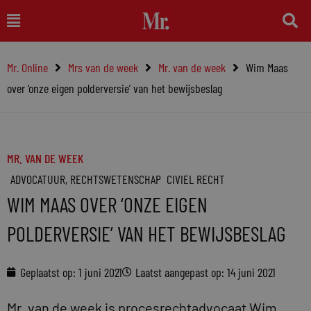
Ga
Main
naar
Menu
de
Mr. Online
Mrs van de week
Mr. van de week
Wim Maas
inhoud
over ‘onze eigen polderversie’ van het bewijsbeslag
MR. VAN DE WEEK
ADVOCATUUR
,
RECHTSWETENSCHAP
CIVIEL RECHT
WIM MAAS OVER ‘ONZE EIGEN
POLDERVERSIE’ VAN HET BEWIJSBESLAG
Geplaatst op:
1 juni 2021
Laatst aangepast op: 14 juni 2021
Mr. van de week is procesrechtadvocaat Wim