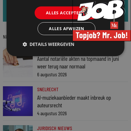
Aanmelden voor de Mr. nieuwsbrief
ALLES ACCEPTEREN
ALLES AFWIJZEN
Nieuwste berichten
DETAILS WEERGEVEN
JURIDISCH NIEUWS
Aantal notariële akten na topmaand in juni
weer terug naar normaal
6 augustus 2026
SNELRECHT
AI-muziekaanbieder maakt inbreuk op
auteursrecht
4 augustus 2026
JURIDISCH NIEUWS