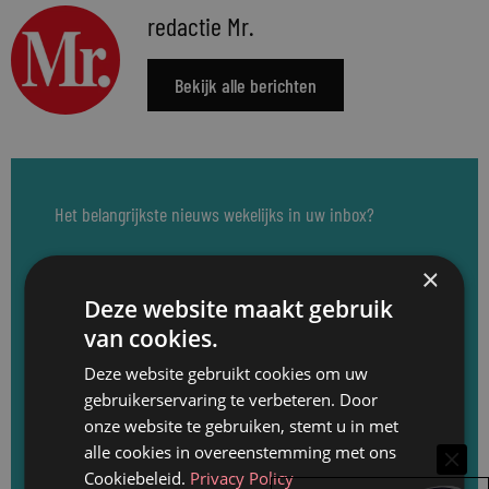
redactie Mr.
Bekijk alle berichten
Het belangrijkste nieuws wekelijks in uw inbox?
Abonneer u op de Mr. nieuwsbrief: elke
×
dinsdag rond de lunch een update van het
Deze website maakt gebruik
nieuws van de afgelopen week, de laatste
van cookies.
loopbaanwijzigingen en de recentste
Deze website gebruikt cookies om uw
vacatures. Meld u direct aan en ontvang
gebruikerservaring te verbeteren. Door
onze website te gebruiken, stemt u in met
elke dinsdag de Mr. nieuwsbrief.
alle cookies in overeenstemming met ons
Cookiebeleid.
Privacy Policy