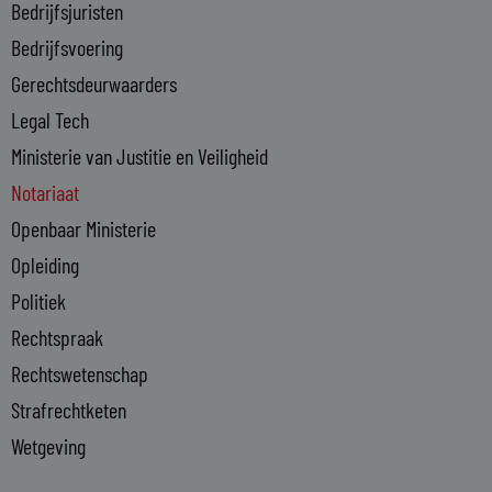
n
Bedrijfsjuristen
-
Bedrijfsvoering
i
n
Gerechtsdeurwaarders
Legal Tech
Ministerie van Justitie en Veiligheid
Notariaat
Openbaar Ministerie
Opleiding
Politiek
Rechtspraak
Rechtswetenschap
Strafrechtketen
Wetgeving