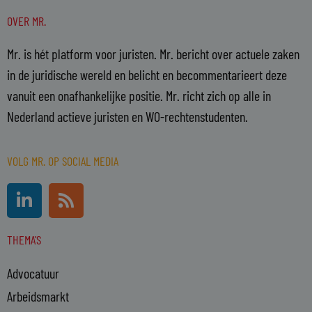
OVER MR.
Mr. is hét platform voor juristen. Mr. bericht over actuele zaken
in de juridische wereld en belicht en becommentarieert deze
vanuit een onafhankelijke positie. Mr. richt zich op alle in
Nederland actieve juristen en WO-rechtenstudenten.
VOLG MR. OP SOCIAL MEDIA
L
R
i
s
n
s
THEMA'S
k
e
Advocatuur
d
i
Arbeidsmarkt