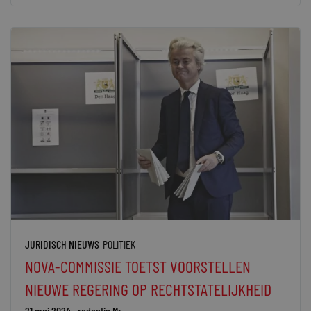
JURIDISCH NIEUWS
POLITIEK
NOVA-COMMISSIE TOETST VOORSTELLEN
NIEUWE REGERING OP RECHTSTATELIJKHEID
21 mei 2024
redactie Mr.