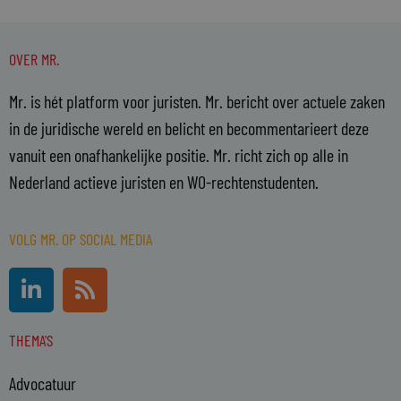
OVER MR.
Mr. is hét platform voor juristen. Mr. bericht over actuele zaken
in de juridische wereld en belicht en becommentarieert deze
vanuit een onafhankelijke positie. Mr. richt zich op alle in
Nederland actieve juristen en WO-rechtenstudenten.
VOLG MR. OP SOCIAL MEDIA
L
R
i
s
n
s
THEMA'S
k
e
Advocatuur
d