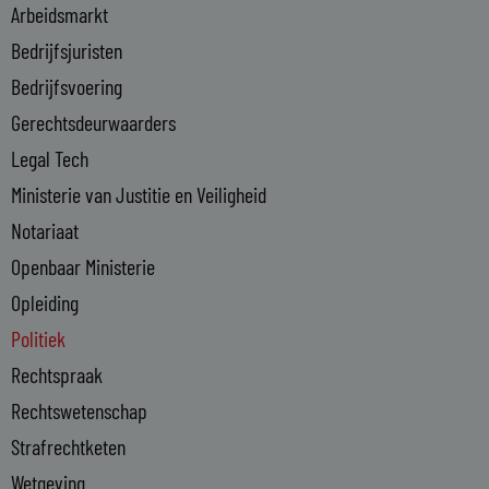
i
Arbeidsmarkt
n
Bedrijfsjuristen
-
Bedrijfsvoering
i
n
Gerechtsdeurwaarders
Legal Tech
Ministerie van Justitie en Veiligheid
Notariaat
Openbaar Ministerie
Opleiding
Politiek
Rechtspraak
Rechtswetenschap
Strafrechtketen
Wetgeving