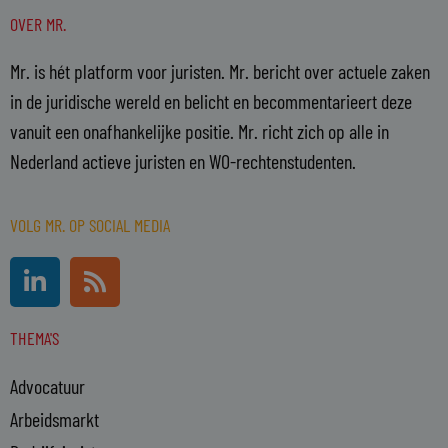
OVER MR.
Mr. is hét platform voor juristen. Mr. bericht over actuele zaken
in de juridische wereld en belicht en becommentarieert deze
vanuit een onafhankelijke positie. Mr. richt zich op alle in
Nederland actieve juristen en WO-rechtenstudenten.
VOLG MR. OP SOCIAL MEDIA
L
R
i
s
n
s
THEMA'S
k
e
Advocatuur
d
i
Arbeidsmarkt
n