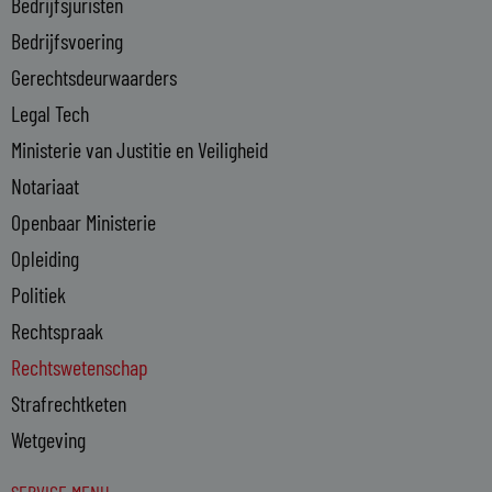
Bedrijfsjuristen
-
Bedrijfsvoering
i
n
Gerechtsdeurwaarders
Legal Tech
Ministerie van Justitie en Veiligheid
Notariaat
Openbaar Ministerie
Opleiding
Politiek
Rechtspraak
Rechtswetenschap
Strafrechtketen
Wetgeving
SERVICE MENU