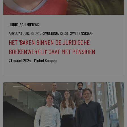
JURIDISCH NIEUWS
ADVOCATUUR
,
BEDRIJFSVOERING
,
RECHTSWETENSCHAP
HET ‘BAKEN BINNEN DE JURIDISCHE
BOEKENWERELD’ GAAT MET PENSIOEN
21 maart 2024
Michel Knapen