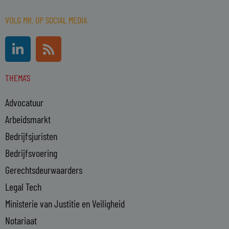
VOLG MR. OP SOCIAL MEDIA
L
R
i
s
n
s
THEMA'S
k
e
Advocatuur
d
i
Arbeidsmarkt
n
Bedrijfsjuristen
-
Bedrijfsvoering
i
n
Gerechtsdeurwaarders
Legal Tech
Ministerie van Justitie en Veiligheid
Notariaat