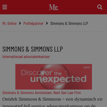
Ga
Main
naar
Menu
de
Mr. Online
Profielpartner
Simmons & Simmons LLP
inhoud
SIMMONS & SIMMONS LLP
Internationaal advocatenkantoor
Simmons & Simmons Amsterdam: Next Gen Law Firm
Ontdek Simmons & Simmons – een dynamisch en
innovatief
full service
advocatenkantoor op de