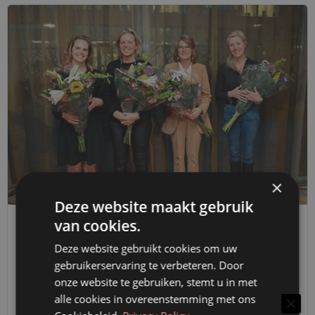
×
Deze website maakt gebruik
van cookies.
ZAKENNIEUWS
VERBINDING TUSSEN VROUWEN BLIJKT IN DEZE
Deze website gebruikt cookies om uw
gebruikerservaring te verbeteren. Door
TIJD STERKER DAN OOIT
onze website te gebruiken, stemt u in met
9 maart 2023
redactie Mr.
alle cookies in overeenstemming met ons