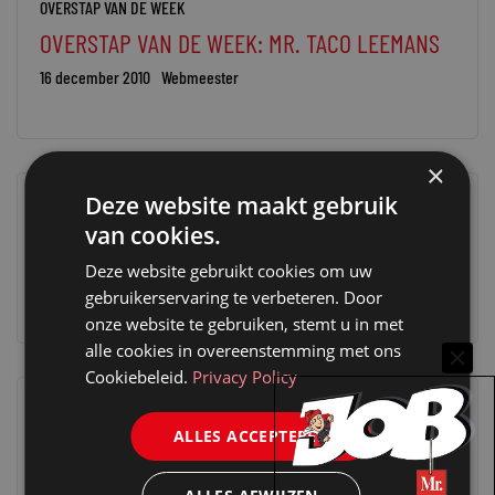
OVERSTAP VAN DE WEEK
OVERSTAP VAN DE WEEK: MR. TACO LEEMANS
16 december 2010
Webmeester
×
Deze website maakt gebruik
OVERSTAP VAN DE WEEK
van cookies.
OVERSTAP VAN DE WEEK: MR. WENDELA RAAS
Deze website gebruikt cookies om uw
8 december 2010
Webmeester
gebruikerservaring te verbeteren. Door
onze website te gebruiken, stemt u in met
alle cookies in overeenstemming met ons
Cookiebeleid.
Privacy Policy
OVERSTAP VAN DE WEEK
ALLES ACCEPTEREN
OVERSTAP VAN DE WEEK: MR. INGRID
WALRECHT