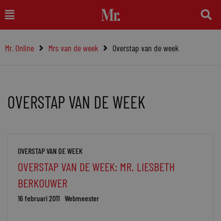
Ga
Main
naar
Menu
de
Mr. Online
Mrs van de week
Overstap van de week
inhoud
OVERSTAP VAN DE WEEK
Pagina
Pagina
Pagina
Pagina
Pagina
OVERSTAP VAN DE WEEK
OVERSTAP VAN DE WEEK: MR. LIESBETH
BERKOUWER
16 februari 2011
Webmeester