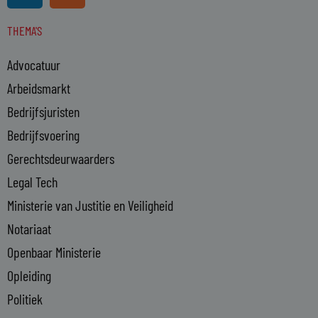
n
s
THEMA'S
k
e
Advocatuur
d
i
Arbeidsmarkt
n
Bedrijfsjuristen
-
Bedrijfsvoering
i
n
Gerechtsdeurwaarders
Legal Tech
Ministerie van Justitie en Veiligheid
Notariaat
Openbaar Ministerie
Opleiding
Politiek