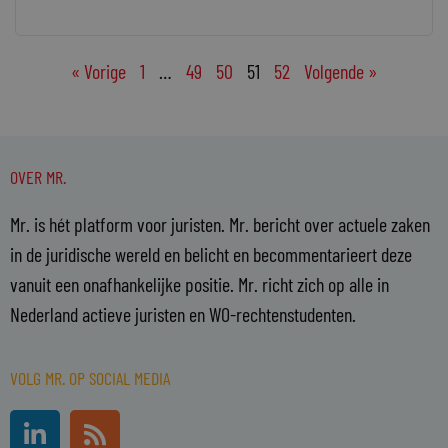
« Vorige
1
…
49
50
51
52
Volgende »
OVER MR.
Mr. is hét platform voor juristen. Mr. bericht over actuele zaken
in de juridische wereld en belicht en becommentarieert deze
vanuit een onafhankelijke positie. Mr. richt zich op alle in
Nederland actieve juristen en WO-rechtenstudenten.
VOLG MR. OP SOCIAL MEDIA
L
R
i
s