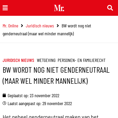
Ga
Main
naar
Menu
de
Mr. Online
Juridisch nieuws
BW wordt nog niet
inhoud
genderneutraal (maar wel minder mannelijk)
JURIDISCH NIEUWS
WETGEVING
PERSONEN- EN FAMILIERECHT
BW WORDT NOG NIET GENDERNEUTRAAL
(MAAR WEL MINDER MANNELIJK)
Geplaatst op:
23 november 2022
Laatst aangepast op: 29 november 2022
Het geheel genderneutraal maken van het