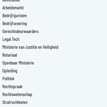
d
i
Arbeidsmarkt
n
Bedrijfsjuristen
-
Bedrijfsvoering
i
n
Gerechtsdeurwaarders
Legal Tech
Ministerie van Justitie en Veiligheid
Notariaat
Openbaar Ministerie
Opleiding
Politiek
Rechtspraak
Rechtswetenschap
Strafrechtketen