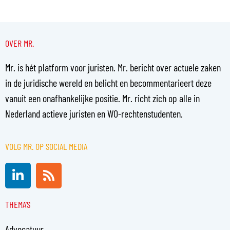
OVER MR.
Mr. is hét platform voor juristen. Mr. bericht over actuele zaken
in de juridische wereld en belicht en becommentarieert deze
vanuit een onafhankelijke positie. Mr. richt zich op alle in
Nederland actieve juristen en WO-rechtenstudenten.
VOLG MR. OP SOCIAL MEDIA
L
R
i
s
n
s
THEMA'S
k
e
Advocatuur